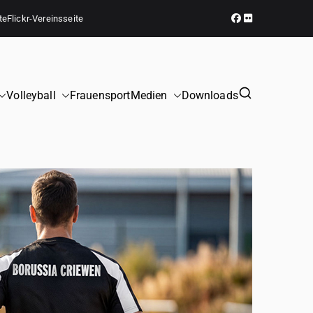
te
Flickr-Vereinsseite
Volleyball
Frauensport
Medien
Downloads