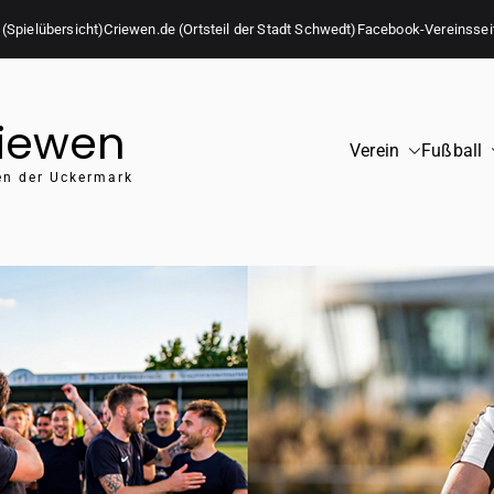
 (Spielübersicht)
Criewen.de (Ortsteil der Stadt Schwedt)
Facebook-Vereinssei
riewen
Verein
Fußball
zen der Uckermark