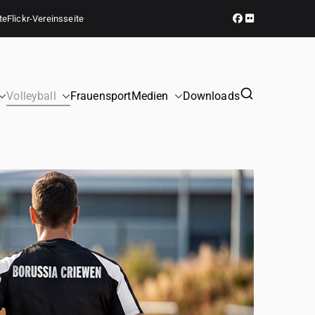
te
Flickr-Vereinsseite
Volleyball
Frauensport
Medien
Downloads