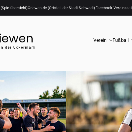
 (Spielübersicht)
Criewen.de (Ortsteil der Stadt Schwedt)
Facebook-Vereinssei
riewen
Verein
Fußball
zen der Uckermark