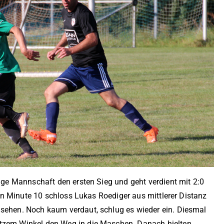
unge Mannschaft den ersten Sieg und geht verdient mit 2:0
. In Minute 10 schloss Lukas Roediger aus mittlerer Distanz
hsehen. Noch kaum verdaut, schlug es wieder ein. Diesmal
itzem Winkel den Weg in die Maschen. Danach hielten