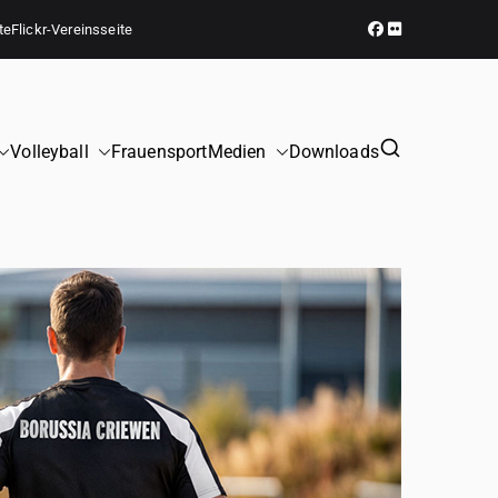
te
Flickr-Vereinsseite
Volleyball
Frauensport
Medien
Downloads