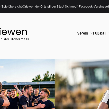
 (Spielübersicht)
Criewen.de (Ortsteil der Stadt Schwedt)
Facebook-Vereinssei
riewen
Verein
Fußball
zen der Uckermark