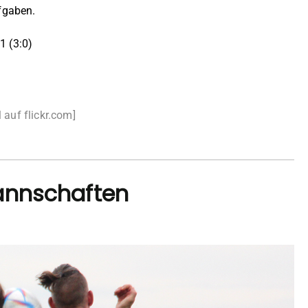
fgaben.
 (3:0)
 auf flickr.com]
annschaften